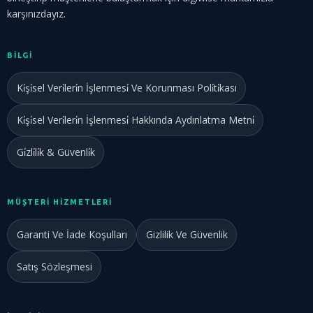
karşınızdayız.
BILGI
Ki̇şi̇sel Veri̇leri̇n İşlenmesi̇ Ve Korunması Poli̇ti̇kası
Ki̇şi̇sel Veri̇leri̇n İşlenmesi̇ Hakkında Aydınlatma Metni̇
Gi̇zli̇li̇k & Güvenli̇k
MÜŞTERİ HİZMETLERİ
Garanti Ve İade Koşulları
Gizlilik Ve Güvenlik
Satış Sözleşmesi