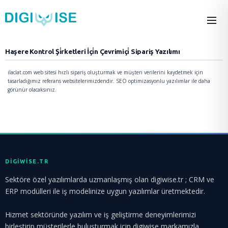
Haşere Kontrol Şi̇rketleri İçi̇n Çevrimiçi̇ Sipariş Yazılımı
ilaclat.com web sitesi hızlı sipariş oluşturmak ve müşteri verilerini kaydetmek için
tasarladığımız referans websitelerimizdendir. SEO optimizasyonlu yazılımlar ile daha
görünür olacaksınız.
DIGIWISE.TR
Sektöre özel yazılımlarda uzmanlaşmış olan digiwise.tr ; CRM ve
ERP modülleri ile iş modelinize uygun yazılımlar üretmektedir.
Hizmet sektöründe yazılım ve iş geliştirme deneyimlerimizi
birleştirip müşterilerle buluşturmak için digiwise markamızla