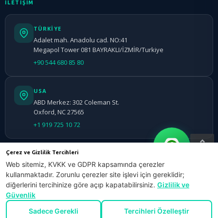
İLETİŞİM
TÜRKIYE
Adalet mah. Anadolu cad. NO:41
Megapol Tower 081 BAYRAKLI/İZMİR/Turkiye
+90 544 680 85 80
USA
ABD Merkez: 302 Coleman St.
Oxford, NC 27565
+1 919 725 10 72
YUKARI
Çerez ve Gizlilik Tercihleri
Web sitemiz, KVKK ve GDPR kapsamında çerezler
kullanmaktadır. Zorunlu çerezler site işlevi için gereklidir;
diğerlerini tercihinize göre açıp kapatabilirsiniz.
Gizlilik ve
Güvenlik
Sadece Gerekli
Tercihleri Özelleştir
Copyright © 2010 - 2026 Digiwise Yazılım, Tüm Hakları Saklıdır. |