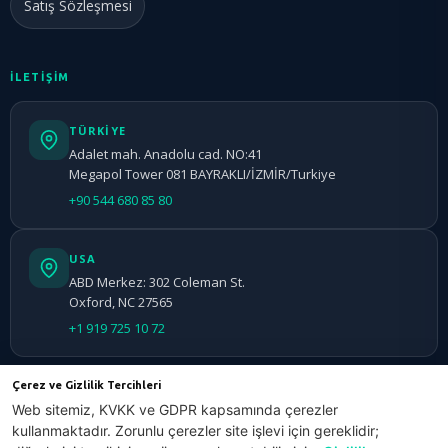
Satış Sözleşmesi
İLETİŞİM
TÜRKIYE
Adalet mah. Anadolu cad. NO:41
Megapol Tower 081 BAYRAKLI/İZMİR/Turkiye
+90 544 680 85 80
USA
ABD Merkez: 302 Coleman St.
Oxford, NC 27565
+1 919 725 10 72
Çerez ve Gizlilik Tercihleri
Web sitemiz, KVKK ve GDPR kapsamında çerezler
kullanmaktadır. Zorunlu çerezler site işlevi için gereklidir;