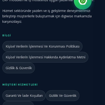
Hizmet sektöründe yazılım ve iş geliştirme deneyimlerimizi
birleştirip müşterilerle buluşturmak için digiwise markamızla
karşınızdayız.
BILGI
Ki̇şi̇sel Veri̇leri̇n İşlenmesi̇ Ve Korunması Poli̇ti̇kası
Ki̇şi̇sel Veri̇leri̇n İşlenmesi̇ Hakkında Aydınlatma Metni̇
Gi̇zli̇li̇k & Güvenli̇k
MÜŞTERİ HİZMETLERİ
Garanti Ve İade Koşulları
Gizlilik Ve Güvenlik