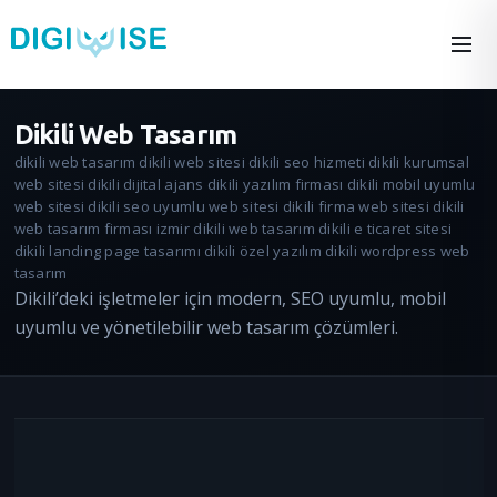
Dikili Web Tasarım
dikili web tasarım dikili web sitesi dikili seo hizmeti dikili kurumsal
web sitesi dikili dijital ajans dikili yazılım firması dikili mobil uyumlu
web sitesi dikili seo uyumlu web sitesi dikili firma web sitesi dikili
web tasarım firması izmir dikili web tasarım dikili e ticaret sitesi
dikili landing page tasarımı dikili özel yazılım dikili wordpress web
tasarım
Dikili’deki işletmeler için modern, SEO uyumlu, mobil
uyumlu ve yönetilebilir web tasarım çözümleri.